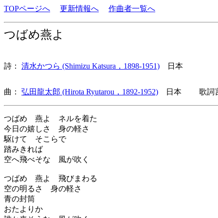
TOPページへ
更新情報へ
作曲者一覧へ
つばめ燕よ
詩：
清水かつら (Shimizu Katsura，1898-1951)
日本
曲：
弘田龍太郎 (Hirota Ryutarou，1892-1952)
日本 歌詞言
つばめ 燕よ ネルを着た
今日の嬉しさ 身の軽さ
駆けて そこらで
踏みきれば
空へ飛べそな 風が吹く
つばめ 燕よ 飛びまわる
空の明るさ 身の軽さ
青の封筒
おたよりか