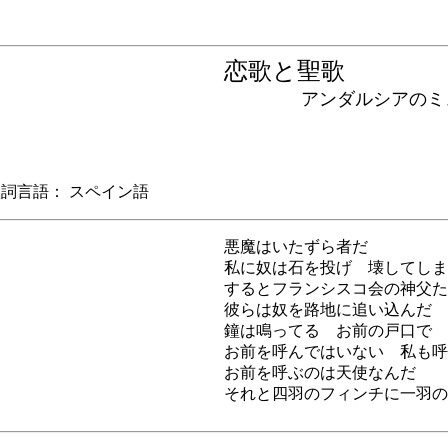
恋歌と聖歌
アンダルシアのミュ
言語： スペイン語
悪魔はいたずら者だ
私に奴は石を投げ 壊してしま
するとフランシスコ会の神父た
彼らは奴を路地に追い込んだ
鐘は鳴ってる お前の戸口で
お前を呼んではいない 私も呼
お前を呼ぶのは天使なんだ
それと四羽のフィンチに一羽の