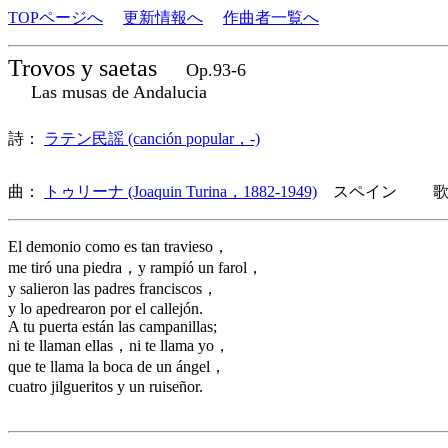
TOPページへ
更新情報へ
作曲者一覧へ
Trovos y saetas
Op.93-6
Las musas de Andalucia
詩：
ラテン民謡 (canción popular，-)
曲：
トゥリーナ (Joaquin Turina，1882-1949)
スペイン 歌詞
El demonio como es tan travieso，
me tiró una piedra，y rampió un farol，
y salieron las padres franciscos，
y lo apedrearon por el callejón.
A tu puerta están las campanillas;
ni te llaman ellas，ni te llama yo，
que te llama la boca de un ángel，
cuatro jilgueritos y un ruiseñor.