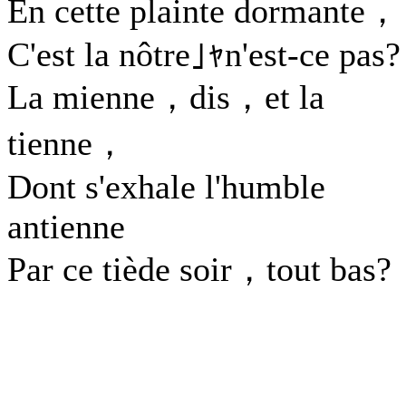
En cette plainte dormante，
C'est la nôtre｣ｬn'est-ce pas?
La mienne，dis，et la
tienne，
Dont s'exhale l'humble
antienne
Par ce tiède soir，tout bas?