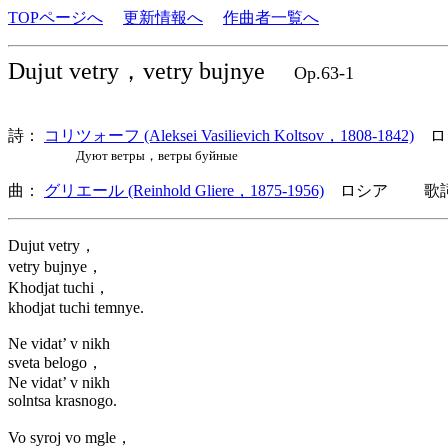
TOPページへ
更新情報へ
作曲者一覧へ
Dujut vetry，vetry bujnye
Op.63-1
詩：
コリツォーフ (Aleksei Vasilievich Koltsov，1808-1842)
ロ
Дуют ветры，ветры буйные
曲：
グリエール (Reinhold Gliere，1875-1956)
ロシア 歌詞言
Dujut vetry，
vetry bujnye，
Khodjat tuchi，
khodjat tuchi temnye.
Ne vidat’ v nikh
sveta belogo，
Ne vidat’ v nikh
solntsa krasnogo.
Vo syroj vo mgle，