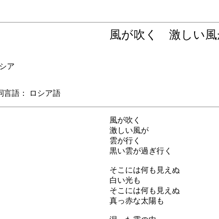
風が吹く 激しい
シア
語： ロシア語
風が吹く
激しい風が
雲が行く
黒い雲が過ぎ行く
そこには何も見えぬ
白い光も
そこには何も見えぬ
真っ赤な太陽も