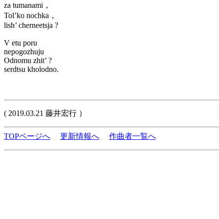
za tumanami，
Tol’ko nochka，
lish’ cherneetsja ?
V etu poru
nepogozhuju
Odnomu zhit’ ?
serdtsu kholodno.
( 2019.03.21 藤井宏行 ）
TOPページへ
更新情報へ
作曲者一覧へ