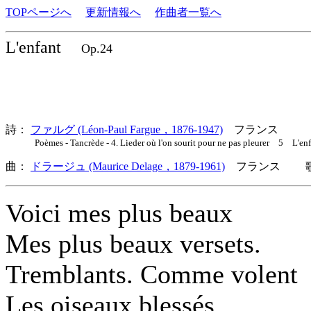
TOPページへ
更新情報へ
作曲者一覧へ
L'enfant
Op.24
詩：
ファルグ (Léon-Paul Fargue，1876-1947)
フランス
Poèmes - Tancrède - 4. Lieder où l'on sourit pour ne pas pleurer 5 L'enf
曲：
ドラージュ (Maurice Delage，1879-1961)
フランス 歌詞
Voici mes plus beaux
Mes plus beaux versets.
Tremblants. Comme volent
Les oiseaux blessés.