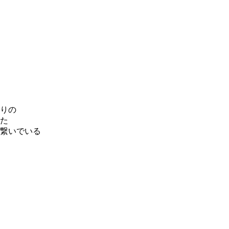
りの
た
繋いでいる