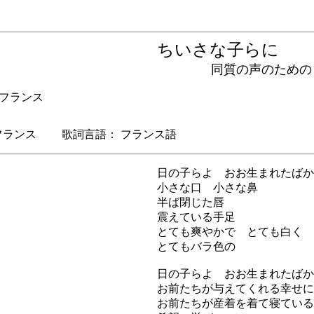
ちいさな子らに
同質の声のための６
) フランス
ランス 歌詞言語： フランス語
日の子らよ おお生まれたばか
小さな口 小さな鼻
半ば閉じた唇
震えている手足
とても爽やかで とても白く
とてもバラ色の
日の子らよ おお生まれたばか
お前たちが与えてくれる幸せに
お前たちが産着を着て寝ている