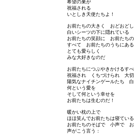
希望の巣が
祝福される
いとしき天使たちよ！
お前たちの大きく おどおどし
白いシーツの下に隠れている
お前たちの笑顔に お前たちの
すべて お前たちのうちにある
とても愛らしく
みな大好きなのだ
お前たちにつぶやきかけるすべ
祝福され くちづけられ 大切
陽気なナイチンゲールたち 白
何という愛を
そして何という幸せを
お前たちは生むのだ！
暖かい枕の上で
ほほ笑んでお前たちは寝ている
お前たちのそばで 小声で お
声がこう言う：