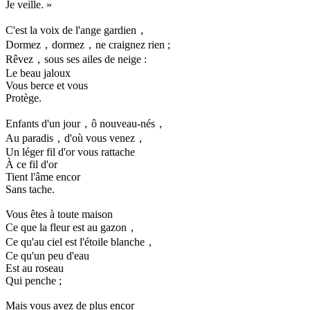
Je veille. »
C'est la voix de l'ange gardien，
Dormez，dormez，ne craignez rien ;
Rêvez，sous ses ailes de neige :
Le beau jaloux
Vous berce et vous
Protège.
Enfants d'un jour，ô nouveau-nés，
Au paradis，d'où vous venez，
Un léger fil d'or vous rattache
À ce fil d'or
Tient l'âme encor
Sans tache.
Vous êtes à toute maison
Ce que la fleur est au gazon，
Ce qu'au ciel est l'étoile blanche，
Ce qu'un peu d'eau
Est au roseau
Qui penche ;
Mais vous avez de plus encor