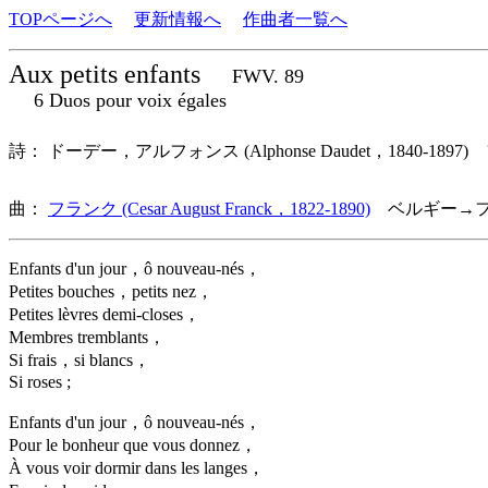
TOPページへ
更新情報へ
作曲者一覧へ
Aux petits enfants
FWV. 89
6 Duos pour voix égales
詩： ドーデー，アルフォンス (Alphonse Daudet，1840-1897
曲：
フランク (Cesar August Franck，1822-1890)
ベルギー→フ
Enfants d'un jour，ô nouveau-nés，
Petites bouches，petits nez，
Petites lèvres demi-closes，
Membres tremblants，
Si frais，si blancs，
Si roses ;
Enfants d'un jour，ô nouveau-nés，
Pour le bonheur que vous donnez，
À vous voir dormir dans les langes，