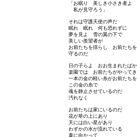
「お眠り 美しき小さき者よ
私が見守ろう」
それは守護天使の声だ
眠れ 眠れ 何も恐れずに
夢を見よ 雪の翼の下で
美しい羨望者が
お前たちを揺らし お前たちを
守るのだ
日の子らよ おお生まれたばか
楽園では お前たちがやってき
一本の金の軽い糸がお前たちを
この金の糸で
魂を静止させているのだ
汚れなく
お前たちは家にいるのだ
花が草の上にあり
天には白い星があり
わずかの水が流れている
葦に向かって