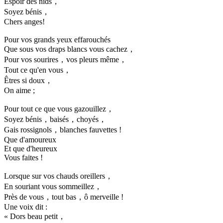
Espoir des nids，
Soyez bénis，
Chers anges!
Pour vos grands yeux effarouchés
Que sous vos draps blancs vous cachez，
Pour vos sourires，vos pleurs même，
Tout ce qu'en vous，
Êtres si doux，
On aime ;
Pour tout ce que vous gazouillez，
Soyez bénis，baisés，choyés，
Gais rossignols，blanches fauvettes !
Que d'amoureux
Et que d'heureux
Vous faites !
Lorsque sur vos chauds oreillers，
En souriant vous sommeillez，
Près de vous，tout bas，ô merveille !
Une voix dit :
« Dors beau petit，