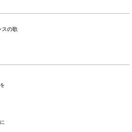
ソウ
スの歌
を
に