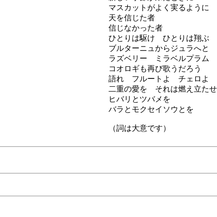
マスカットがよく実るように
天を信じた者
信じなかった者
ひとりは駆け ひとりは翔ぶ
ブルターニュからジュラへと
ラズベリー ミラベルプラム
コオロギも再び歌うだろう
語れ フルートよ チェロよ
二重の愛を それは燃え立たせ
ヒバリとツバメを
バラとモクセイソウとを
（詞は大意です）