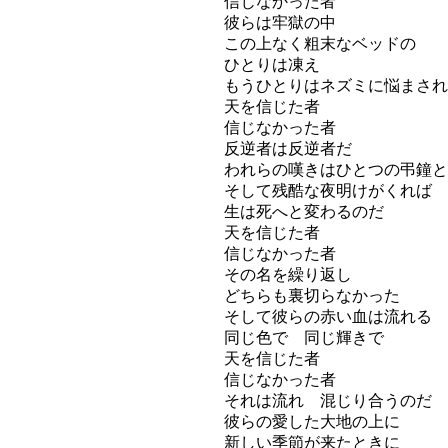
信じなかった者
彼らは牢獄の中
この上なく粗末なベッドの
ひとりは凍え
もうひとりはネズミに悩まされ
天を信じた者
信じなかった者
反逆者は反逆者だ
われらの嘆きはひとつの弔鐘と
そして残酷な夜明けがくれば
生は死へと変わるのだ
天を信じた者
信じなかった者
その名を繰り返し
どちらも裏切らなかった
そして彼らの赤い血は流れる
同じ色で 同じ輝きで
天を信じた者
信じなかった者
それは流れ 混じり合うのだ
彼らの愛した大地の上に
新しい季節が来たときに