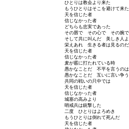
ひとりは教会より来た
もうひとりはそこを避けて来た
天を信じた者
信じなかった者
どちらも忠実であった
その唇で その心で その腕で
そして共に叫んだ 美しき人よ
栄えあれ 生きる者は見るのだ
天を信じた者
信じなかった者
麦が霰に打たれている時
愚かなことだ 不平を言うのは
愚かなことだ 互いに言い争う
共同の戦いの只中では
天を信じた者
信じなかった者
城塞の高みより
哨戒兵は銃撃した
二度 ひとりはよろめき
もうひとりは倒れて死んだ
天を信じた者