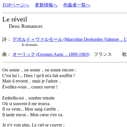
TOPページへ
更新情報へ
作曲者一覧へ
Le réveil
Deux Romances
詩：
デボルド＝ヴァルモール (Marceline Desbordes Valmore，178
Je dormais
曲：
オーリック (Georges Auric，1899-1983)
フランス 歌詞
On sonne，on sonne，on sonne encore :
C'est lui !... Dieu ! qu'il m'a fait souffrir !
Mais il revient，mais je l'adore，
Éveillez-vous，courez ouvrir !
Embellis-toi，sombre retraite
Où si souvent il me trouva.
Il va venir... Mon sang s'arrête，
Il tarde encor... Mon cœur s'en va.
Je n'y vois plus. Le ciel se couvre ;