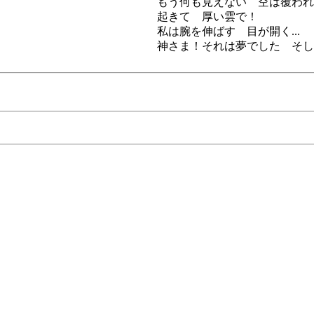
もう何も見えない 空は覆われ
起きて 厚い雲で！
私は腕を伸ばす 目が開く...
神さま！それは夢でした そし