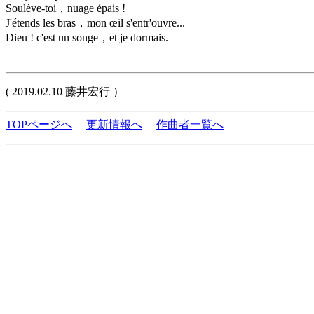
Soulève-toi，nuage épais !
J'étends les bras，mon œil s'entr'ouvre...
Dieu ! c'est un songe，et je dormais.
( 2019.02.10 藤井宏行 ）
TOPページへ
更新情報へ
作曲者一覧へ