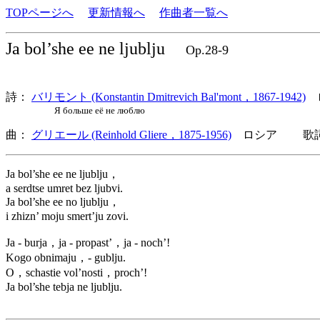
TOPページへ
更新情報へ
作曲者一覧へ
Ja bol’she ee ne ljublju
Op.28-9
詩：
バリモント (Konstantin Dmitrevich Bal'mont，1867-1942)
Я больше её не люблю
曲：
グリエール (Reinhold Gliere，1875-1956)
ロシア 歌詞言
Ja bol’she ee ne ljublju，
a serdtse umret bez ljubvi.
Ja bol’she ee no ljublju，
i zhizn’ moju smert’ju zovi.
Ja - burja，ja - propast’，ja - noch’!
Kogo obnimaju，- gublju.
O，schastie vol’nosti，proch’!
Ja bol’she tebja ne ljublju.