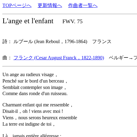
TOPページへ
更新情報へ
作曲者一覧へ
L'ange et l'enfant
FWV. 75
詩： ルブール (Jean Reboul，1796-1864) フランス
曲：
フランク (Cesar August Franck，1822-1890)
ベルギー→フ
Un ange au radieux visage，
Penché sur le bord d'un berceau，
Semblait contempler son image，
Comme dans ronde d'un ruisseau.
Charmant enfant qui me ressemble，
Disait-il，oh ! viens avec moi !
Viens，nous serons heureux ensemble
La terre est indigne de toi，
Là，jamais entière allégresse :