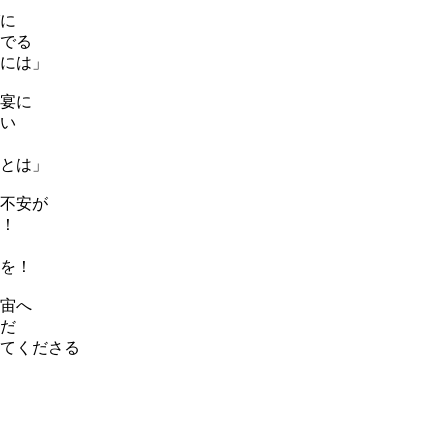
に
でる
には」
宴に
い
とは」
不安が
！
を！
宙へ
だ
てくださる