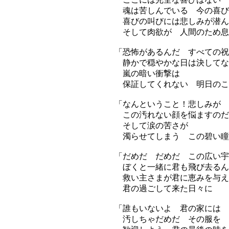
魂は苦しんでいる 今の喜び
喜びの叫びには悲しみが潜ん
そして肉欲が 人間のため息
「恐怖があるんだ すべての祝
静かで穏やかな日は決してな
嵐の暗い衝撃は
保証してくれない 明日のこ
「なんということ！悲しみが 
この汚れない顔を悩ますのだ
そして涙の苦さが
濁らせてしまう この碧い瞳
「だめだ だめだ この広い宇
ぼくと一緒に君も飛び去るん
救い主さまが君に恵みを与え
君の過ごして来た日々に
「誰もいないよ 君の家には
汚しちゃだめだ その服を