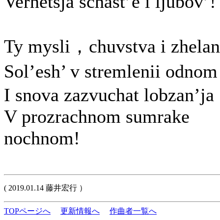
Vernetsja schast’e i ljubov’!
Ty mysli，chuvstva i zhelan
Sol’esh’ v stremlenii odno
I snova zazvuchat lobzan’ja
V prozrachnom sumrake
nochnom!
( 2019.01.14 藤井宏行 ）
TOPページへ
更新情報へ
作曲者一覧へ