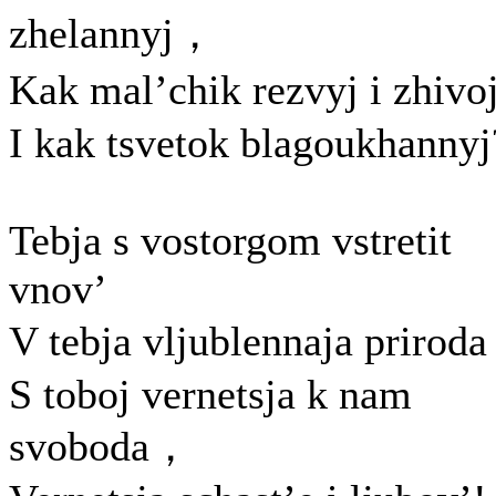
zhelannyj，
Kak mal’chik rezvyj i zhiv
I kak tsvetok blagoukhannyj
Tebja s vostorgom vstretit
vnov’
V tebja vljublennaja prirod
S toboj vernetsja k nam
svoboda，