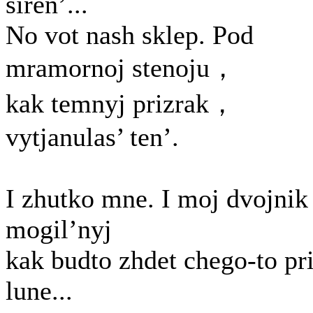
siren’...
No vot nash sklep. Pod
mramornoj stenoju，
kak temnyj prizrak，
vytjanulas’ ten’.
I zhutko mne. I moj dvojnik
mogil’nyj
kak budto zhdet chego-to pr
lune...