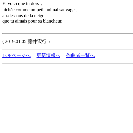
Et voici que tu dors，
nichée comme un petit animal sauvage，
au-dessous de la neige
que tu aimais pour sa blancheur.
( 2019.01.05 藤井宏行 ）
TOPページへ
更新情報へ
作曲者一覧へ