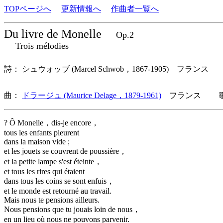
TOPページへ
更新情報へ
作曲者一覧へ
Du livre de Monelle
Op.2
Trois mélodies
詩： シュウォッブ (Marcel Schwob，1867-1905) フランス
曲：
ドラージュ (Maurice Delage，1879-1961)
フランス 歌詞
? Ô Monelle，dis-je encore，
tous les enfants pleurent
dans la maison vide ;
et les jouets se couvrent de poussière，
et la petite lampe s'est éteinte，
et tous les rires qui étaient
dans tous les coins se sont enfuis，
et le monde est retourné au travail.
Mais nous te pensions ailleurs.
Nous pensions que tu jouais loin de nous，
en un lieu où nous ne pouvons parvenir.