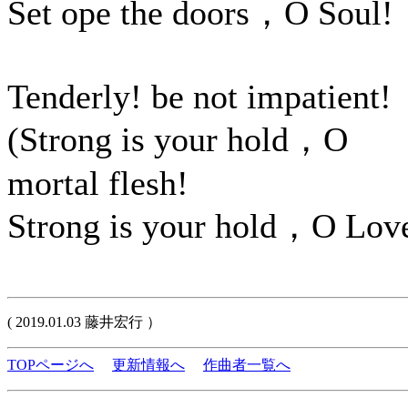
Set ope the doors，O Soul!
Tenderly! be not impatient!
(Strong is your hold，O
mortal flesh!
Strong is your hold，O Love
( 2019.01.03 藤井宏行 ）
TOPページへ
更新情報へ
作曲者一覧へ