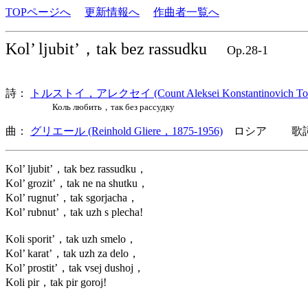
TOPページへ
更新情報へ
作曲者一覧へ
Kol’ ljubit’，tak bez rassudku
Op.28-1
詩：
トルストイ，アレクセイ (Count Aleksei Konstantinovich Tols
Коль любить，так без рассудку
曲：
グリエール (Reinhold Gliere，1875-1956)
ロシア 歌詞言
Kol’ ljubit’，tak bez rassudku，
Kol’ grozit’，tak ne na shutku，
Kol’ rugnut’，tak sgorjacha，
Kol’ rubnut’，tak uzh s plecha!
Koli sporit’，tak uzh smelo，
Kol’ karat’，tak uzh za delo，
Kol’ prostit’，tak vsej dushoj，
Koli pir，tak pir goroj!