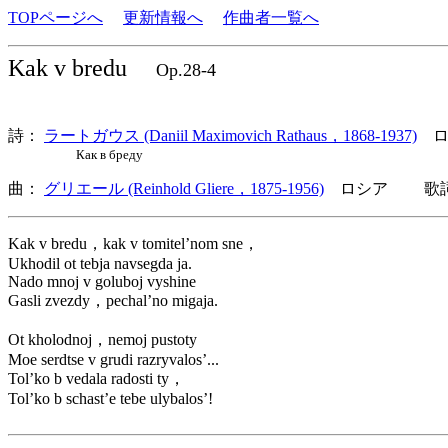
TOPページへ
更新情報へ
作曲者一覧へ
Kak v bredu
Op.28-4
詩：
ラートガウス (Daniil Maximovich Rathaus，1868-1937)
ロ
Как в бреду
曲：
グリエール (Reinhold Gliere，1875-1956)
ロシア 歌詞言
Kak v bredu，kak v tomitel’nom sne，
Ukhodil ot tebja navsegda ja.
Nado mnoj v goluboj vyshine
Gasli zvezdy，pechal’no migaja.
Ot kholodnoj，nemoj pustoty
Moe serdtse v grudi razryvalos’...
Tol’ko b vedala radosti ty，
Tol’ko b schast’e tebe ulybalos’!