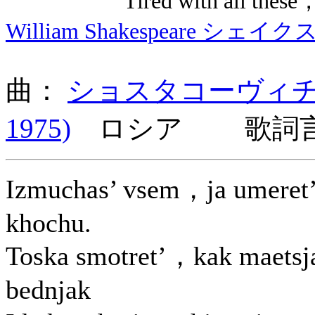
Tired with all these，for 
William Shakespeare シェイ
曲：
ショスタコーヴィチ (Dimi
1975)
ロシア 歌詞言
Izmuchas’ vsem，ja umeret
khochu.
Toska smotret’，kak maetsj
bednjak