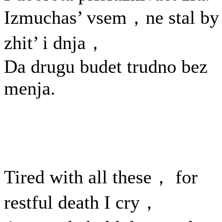
Izmuchas’ vsem，ne stal by
zhit’ i dnja，
Da drugu budet trudno bez
menja.
Tired with all these， for
restful death I cry，