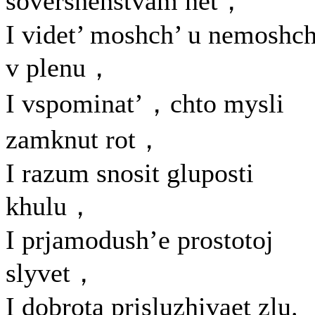
sovershenstvam net，
I videt’ moshch’ u nemoshch
v plenu，
I vspominat’，chto mysli
zamknut rot，
I razum snosit gluposti
khulu，
I prjamodush’e prostotoj
slyvet，
I dobrota prisluzhivaet zlu.