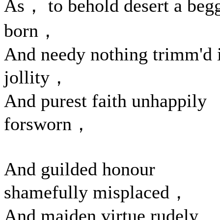
As， to behold desert a beg
born，
And needy nothing trimm'd 
jollity，
And purest faith unhappily
forsworn，
And guilded honour
shamefully misplaced，
And maiden virtue rudely