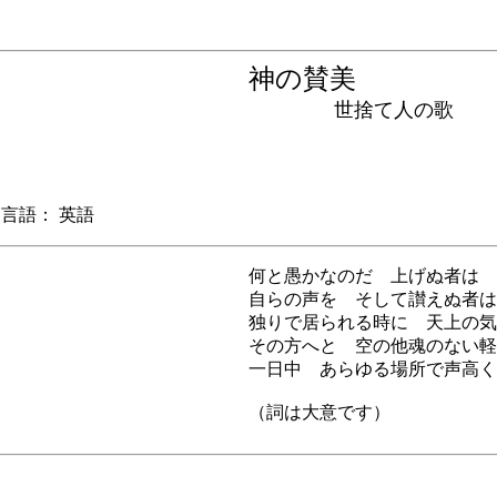
神の賛美
世捨て人の歌
語： 英語
何と愚かなのだ 上げぬ者は
自らの声を そして讃えぬ者は
独りで居られる時に 天上の気
その方へと 空の他魂のない軽
一日中 あらゆる場所で声高く
（詞は大意です）