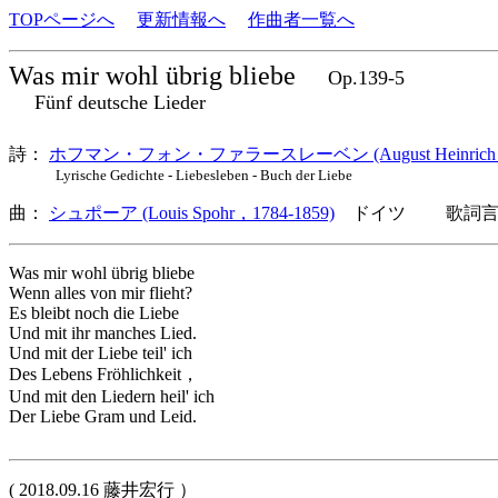
TOPページへ
更新情報へ
作曲者一覧へ
Was mir wohl übrig bliebe
Op.139-5
Fünf deutsche Lieder
詩：
ホフマン・フォン・ファラースレーベン (August Heinrich Hoffman
Lyrische Gedichte - Liebesleben - Buch der Liebe
曲：
シュポーア (Louis Spohr，1784-1859)
ドイツ 歌詞言語
Was mir wohl übrig bliebe
Wenn alles von mir flieht?
Es bleibt noch die Liebe
Und mit ihr manches Lied.
Und mit der Liebe teil' ich
Des Lebens Fröhlichkeit，
Und mit den Liedern heil' ich
Der Liebe Gram und Leid.
( 2018.09.16 藤井宏行 ）