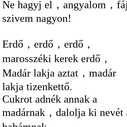
Ne hagyj el，angyalom，fáj
szivem nagyon!
Erdő，erdő，erdő，
marosszéki kerek erdő，
Madár lakja aztat，madár
lakja tizenkettő.
Cukrot adnék annak a
madárnak，dalolja ki nevét 
babámnak，