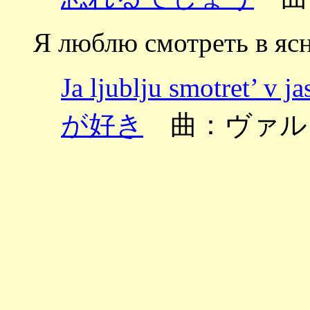
Я люблю смотреть в яс
Ja ljublju smotret
が好き
曲：ヴァル