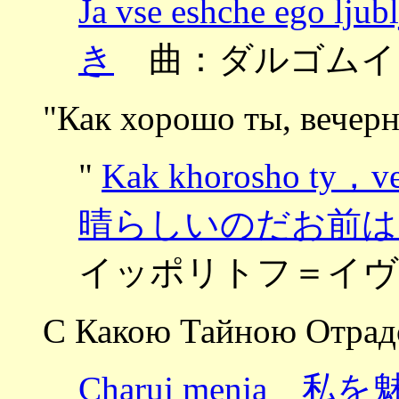
Ja vse eshche e
き
曲：ダルゴムイ
"Как хорошо ты, вечерн
"
Kak khorosho ty，
晴らしいのだお前は
イッポリトフ＝イヴ
С Какою Тайною Отрад
Charuj menja 私