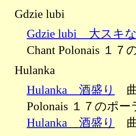
Gdzie lubi
Gdzie lubi 大ス
Chant Polonais
Hulanka
Hulanka 酒盛り
曲：
Polonais １７のポ
Hulanka 酒盛り
曲