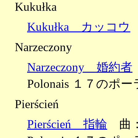
Kukułka
Kukułka カッコウ
Narzeczony
Narzeczony 婚約者
Polonais １７のポ
Pierścień
Pierścień 指輪
曲：シ