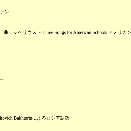
ァン
曲：シベリウス ～Three Songs for American Schools 
ー
androvich Bakhturinによるロシア語訳