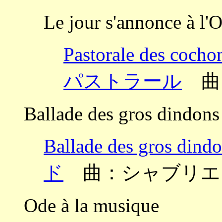
Le jour s'annonce à l'O
Pastorale des 
パストラール
曲
Ballade des gros dindons
Ballade des gro
ド
曲：シャブリエ
Ode à la musique