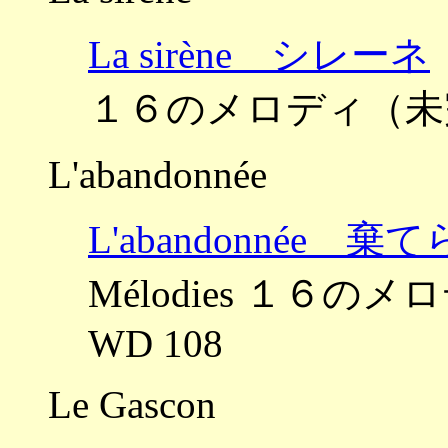
La sirène シレーネ
１６のメロディ（未完
L'abandonnée
L'abandonnée 
Mélodies １６
WD 108
Le Gascon