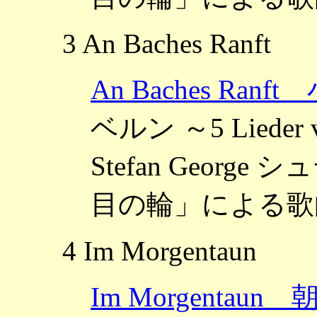
3 An Baches Ranft
An Baches Ra
ベルン ～5 Lieder vo
Stefan Geor
目の輪」による歌曲
4 Im Morgentaun
Im Morgentau