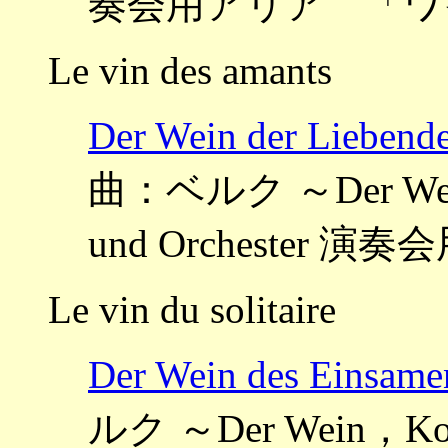
奏会用アリア 「ワ
Le vin des amants
Der Wein der L
曲：ベルク ～Der Wein，K
und Orchester
Le vin du solitaire
Der Wein des Ei
ルク ～Der Wein，Konze