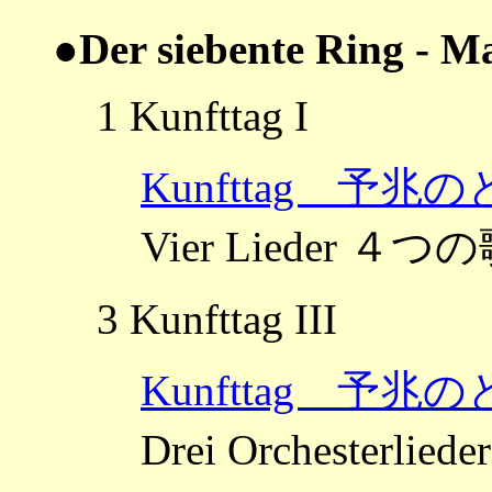
●Der siebente Ring - M
1 Kunfttag I
Kunfttag 予兆
Vier Lieder ４つ
3 Kunfttag III
Kunfttag 予兆
Drei Orcheste