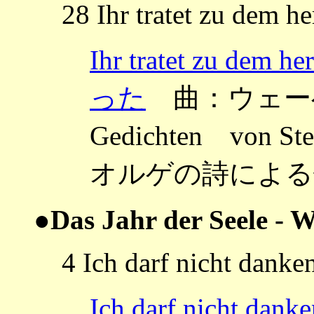
28 Ihr tratet zu dem h
Ihr tratet zu
った
曲：ウェーベルン
Gedichten von
オルゲの詩による歌
●Das Jahr der Seele - W
4 Ich darf nicht danke
Ich darf nich