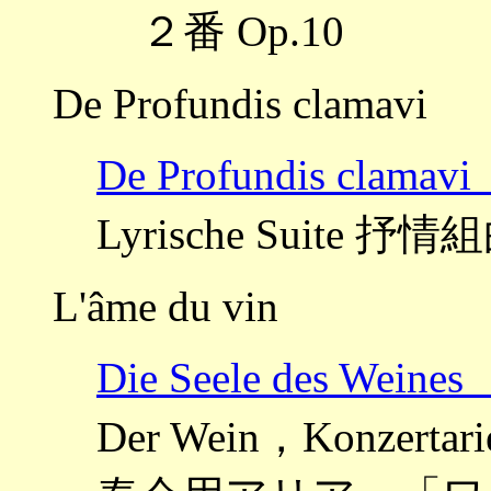
２番 Op.10
De Profundis clamavi
De Profundis cla
Lyrische Suite 抒情
L'âme du vin
Die Seele des We
Der Wein，Konzertarie