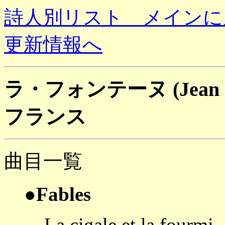
詩人別リスト メインに
更新情報へ
ラ・フォンテーヌ (Jean de L
フランス
曲目一覧
●Fables
La cigale et la fourmi