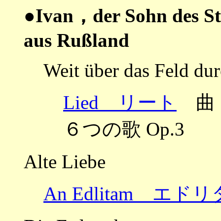
●Ivan，der Sohn des St
aus Rußland
Weit über das Feld dur
Lied リート
曲：ブ
６つの歌 Op.3
Alte Liebe
An Edlitam エド