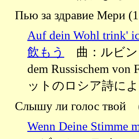
Пью за здравие Мери (1
Auf dein Wohl t
飲もう
曲：ルビンシュテ
dem Russischem vo
ットのロシア詩による
Слышу ли голос твой 
Wenn Deine Sti