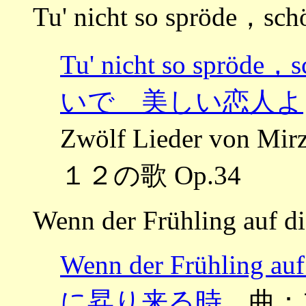
Tu' nicht so spröde，sch
Tu' nicht so spr
いで 美しい恋人よ
Zwölf Lieder von
１２の歌 Op.34
Wenn der Frühling auf di
Wenn der Frühling 
に昇り来る時
曲：フラ