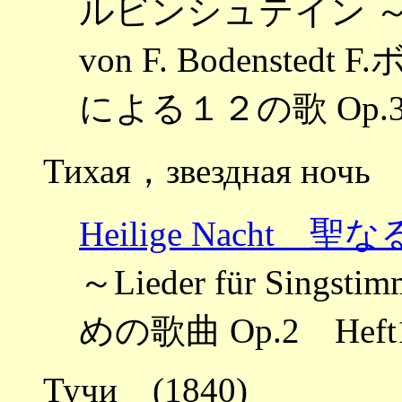
ルビンシュテイン ～12 Li
von F. Bodens
による１２の歌 Op.3
Тихая，звездная ночь
Heilige Nacht 聖
～Lieder für Sings
めの歌曲 Op.2 Heft
Тучи (1840)