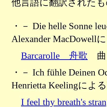
他言語に翻訳されたも
・－ Die helle Sonne 
Alexander MacDow
Barcarolle 舟歌
曲
・－ Ich fühle Deinen
Henrietta Keeling
I feel thy breath