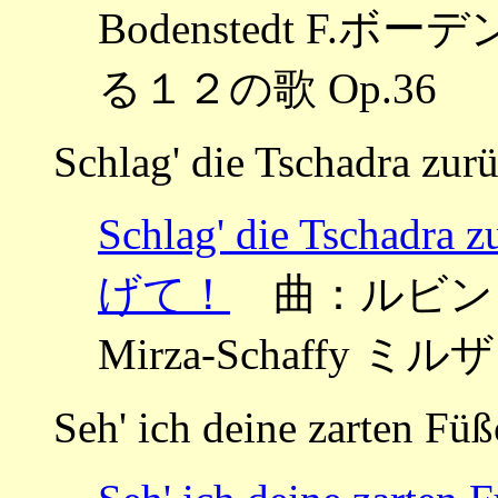
Bodenstedt F
る１２の歌 Op.36
Schlag' die Tschadra zur
Schlag' die Tsch
げて！
曲：ルビンシュテ
Mirza-Schaffy
Seh' ich deine zarten Fü