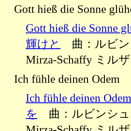
Gott hieß die Sonne glüh
Gott hieß die S
輝けと
曲：ルビンシュテ
Mirza-Schaffy
Ich fühle deinen Odem
Ich fühle dei
を
曲：ルビンシュテイン 
Mirza-Schaffy