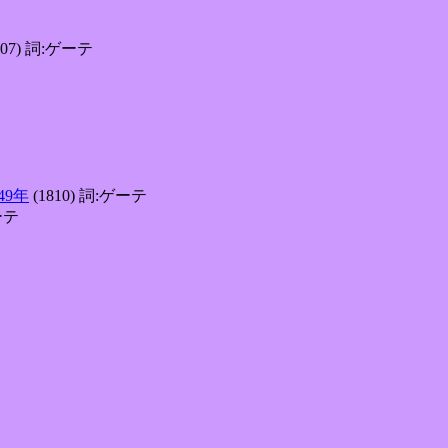
807) 詞:ゲーテ
749年
(1810) 詞:ゲーテ
ーテ