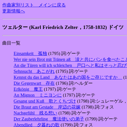
作曲家別リスト メインに戻る
更新情報へ
ツェルター (Karl Friedrich Zelter，1758-1832) ドイツ
曲目一覧
Einsamkeit 孤独
(1795) 詞:ゲーテ
Wer nie sein Brot mit Tränen aß 涙と共にパンを食
An die Türen will ich schleichen 戸口へと私はそっと
Sehnsucht あこがれ
(1795) 詞:ゲーテ
Kennst du das Land あなたはあの国をご存じですか
(
Die Gegenwart 存在
(1796) 詞:ヘルダー
Erlkönig 魔王
(1797) 詞:ゲーテ
An Mignon ミニヨンに
(1797) 詞:ゲーテ
Gesang und Kuß 歌とくちづけ
(1798) 詞:シュレー
Die Braut am Gestade 岸辺の花嫁
(1798) 詞:フォス
Nachgefühl 残る想い
(1798) 詞:ゲーテ
Der Zauberlehrling 魔法使いの弟子
(1799) 詞:ゲーテ
Abendlied 夕暮れの歌
(1799) 詞:フォス