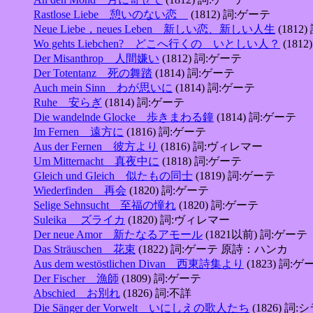
Rastlose Liebe 憩いのない恋
(1812) 詞:ゲーテ
Neue Liebe，neues Leben 新しい恋、新しい人生
(1812
Wo gehts Liebchen? どこへ行くの いとしい人？
(181
Der Misanthrop 人間嫌い
(1812) 詞:ゲーテ
Der Totentanz 死の舞踏
(1814) 詞:ゲーテ
Auch mein Sinn わが思いに
(1814) 詞:ゲーテ
Ruhe 安らぎ
(1814) 詞:ゲーテ
Die wandelnde Glocke 歩きまわる鐘
(1814) 詞:ゲーテ
Im Fernen 遠方に
(1816) 詞:ゲーテ
Aus der Fernen 彼方より
(1816) 詞:ヴィレマー
Um Mitternacht 真夜中に
(1818) 詞:ゲーテ
Gleich und Gleich 似たもの同士
(1819) 詞:ゲーテ
Wiederfinden 再会
(1820) 詞:ゲーテ
Selige Sehnsucht 至福の憧れ
(1820) 詞:ゲーテ
Suleika ズライカ
(1820) 詞:ヴィレマー
Der neue Amor 新たなるアモール
(1821以前) 詞:ゲーテ
Das Sträuschen 花束
(1822) 詞:ゲーテ 原詩：ハンカ
Aus dem westöstlichen Divan 西東詩集より
(1823) 詞:ゲ
Der Fischer 漁師
(1809) 詞:ゲーテ
Abschied お別れ
(1826) 詞:不詳
Die Sänger der Vorwelt いにしえの歌人たち
(1826) 詞: