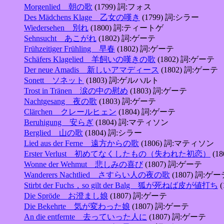
Morgenlied 朝の歌
(1799) 詞:フォス
Des Mädchens Klage 乙女の嘆き
(1799) 詞:シラー
Wiedersehen 別れ
(1800) 詞:ティートゲ
Sehnsucht あこがれ
(1802) 詞:ゲーテ
Frühzeitiger Frühling 早春
(1802) 詞:ゲーテ
Schäfers Klagelied 羊飼いの嘆きの歌
(1802) 詞:ゲーテ
Der neue Amadis 新しいアマディース
(1802) 詞:ゲーテ
Sonett ソネット
(1803) 詞:ゲルハルト
Trost in Tränen 涙の中の慰め
(1803) 詞:ゲーテ
Nachtgesang 夜の歌
(1803) 詞:ゲーテ
Clärchen クレールヒェン
(1804) 詞:ゲーテ
Beruhigung 安らぎ
(1804) 詞:マティソン
Berglied 山の歌
(1804) 詞:シラー
Lied aus der Ferne 遠方からの歌
(1806) 詞:マティソン
Erster Verlust 初めてなくしたもの（失われた初恋）
(1
Wonne der Wehmut 悲しみの喜び
(1807) 詞:ゲーテ
Wanderers Nachtlied さすらい人の夜の歌
(1807) 詞:ゲ
Stirbt der Fuchs，so gilt der Balg 狐が死ねば皮が値打ち
(
Die Spröde お澄まし娘
(1807) 詞:ゲーテ
Die Bekehrte 気が変わった娘
(1807) 詞:ゲーテ
An die entfernte 去っていった人に
(1807) 詞:ゲーテ