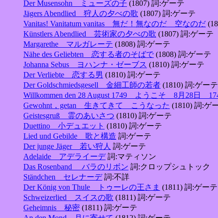
Der Musensohn ミューズの子
(1807) 詞:ゲーテ
Jägers Abendlied 狩人の夕べの歌
(1807) 詞:ゲーテ
Vanitas! Vanitatum vanitas 無だ！無なのだ 空なのだ
(1
Künstlers Abendlied 芸術家の夕べの歌
(1807) 詞:ゲーテ
Margarethe マルガレーテ
(1808) 詞:ゲーテ
Nähe des Geliebten 恋する者のそばで
(1808) 詞:ゲーテ
Johanna Sebus ヨハンナ・ゼーブス
(1810) 詞:ゲーテ
Der Verliebte 恋する男
(1810) 詞:ゲーテ
Der Goldschmiedsgesell 金細工師の若者
(1810) 詞:ゲーテ
Willkommen den 28 August 1749 ようこそ 8月28日 1
Gewohnt，getan 生きてきて こうなった
(1810) 詞:ゲ
Geistesgruß 霊のあいさつ
(1810) 詞:ゲーテ
Duettino 小デュエット
(1810) 詞:ゲーテ
Lied und Gebilde 歌と構造
詞:ゲーテ
Der junge Jäger 若い狩人
詞:ゲーテ
Adelaide アデライーデ
詞:マティソン
Das Rosenband バラのリボン
詞:クロップシュトック
Ständchen セレナーデ
詞:不詳
Der König von Thule トゥーレの王さま
(1811) 詞:ゲーテ
Schweizerlied スイスの歌
(1811) 詞:ゲーテ
Geheimnis 秘密
(1811) 詞:ゲーテ
An den Mond 月に寄せて
(1812) 詞:ゲーテ