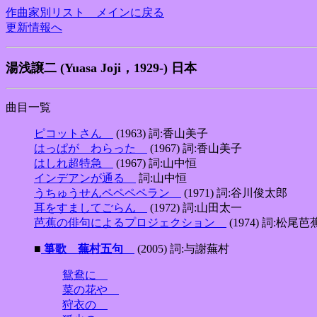
作曲家別リスト メインに戻る
更新情報へ
湯浅譲二 (Yuasa Joji，1929-) 日本
曲目一覧
ピコットさん
(1963) 詞:香山美子
はっぱが わらった
(1967) 詞:香山美子
はしれ超特急
(1967) 詞:山中恒
インデアンが通る
詞:山中恒
うちゅうせんペペペペラン
(1971) 詞:谷川俊太郎
耳をすましてごらん
(1972) 詞:山田太一
芭蕉の俳句によるプロジェクション
(1974) 詞:松尾芭
■
箏歌 蕪村五句
(2005) 詞:与謝蕪村
鴛鴦に
菜の花や
狩衣の