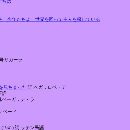
私たちは
t els amos ああ 少年たちよ 世界を回って主人を探している
) 詞:サガーラ
いい瞳を見ちまった
詞:ベガ，ロペ・デ
不詳
:ベーガ，デ・ラ
ケベード
謡
(1941) 詞:ラテン民謡