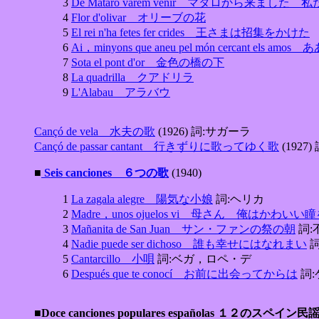
3
De Mataró vàrem venir マタロから来ました 
4
Flor d'olivar オリーブの花
5
El rei n'ha fetes fer crides 王さまは招集をかけた
6
Ai，minyons que aneu pel món cercan
7
Sota el pont d'or 金色の橋の下
8
La quadrilla クアドリラ
9
L'Alabau アラバウ
Cançó de vela 水夫の歌
(1926) 詞:サガーラ
Cançó de passar cantant 行きずりに歌ってゆく歌
(1927
■
Seis canciones ６つの歌
(1940)
1
La zagala alegre 陽気な小娘
詞:ヘリカ
2
Madre，unos ojuelos vi 母さん 俺はかわ
3
Mañanita de San Juan サン・ファンの祭の朝
詞:
4
Nadie puede ser dichoso 誰も幸せにはなれまい
詞
5
Cantarcillo 小唄
詞:ベガ，ロペ・デ
6
Después que te conocí お前に出会ってからは
詞:
■Doce canciones populares españolas １２のスペイン民