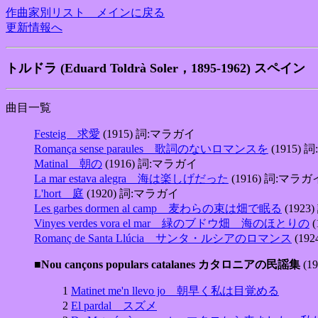
作曲家別リスト メインに戻る
更新情報へ
トルドラ (Eduard Toldrà Soler，1895-1962) スペイン
曲目一覧
Festeig 求愛
(1915) 詞:マラガイ
Romança sense paraules 歌詞のないロマンスを
(1915)
Matinal 朝の
(1916) 詞:マラガイ
La mar estava alegra 海は楽しげだった
(1916) 詞:マラガ
L'hort 庭
(1920) 詞:マラガイ
Les garbes dormen al camp 麦わらの束は畑で眠る
(192
Vinyes verdes vora el mar 緑のブドウ畑 海のほとりの
(
Romanç de Santa Llúcia サンタ・ルシアのロマンス
(19
■Nou cançons populars catalanes カタロニアの民謡集
(1
1
Matinet me'n llevo jo 朝早く私は目覚める
2
El pardal スズメ