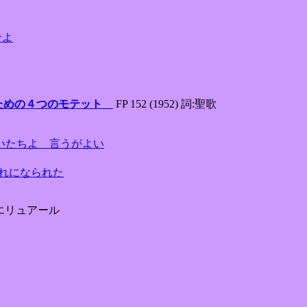
にせよ
リスマス時期ための４つのモテット
FP 152 (1952) 詞:聖歌
のか 羊飼いたちよ 言うがよい
お生まれになられた
 詞:エリュアール