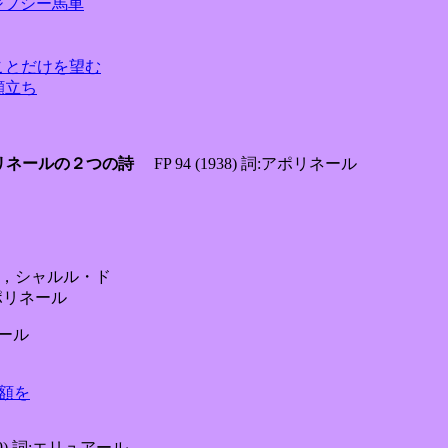
われたジプシー馬車
を愛することだけを望む
熱い顔立ち
ョーム・アポリネールの２つの詩
FP 94 (1938) 詞:アポリネール
レアン，シャルル・ド
:アポリネール
アール
の額を
939) 詞:エリュアール