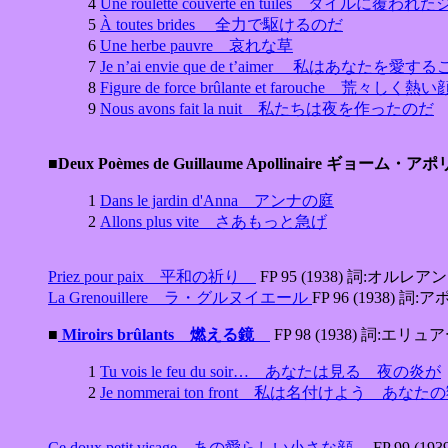
4
Une roulette couverte en tuiles タイルに覆
5
À toutes brides 全力で駆けるのだ
6
Une herbe pauvre 哀れな草
7
Je n’ai envie que de t’aimer 私はあなた
8
Figure de force brûlante et farouche 荒々しく
9
Nous avons fait la nuit 私たちは夜を作ったのだ
■Deux Poèmes de Guillaume Apollinaire ギ
1
Dans le jardin d'Anna アンナの庭
2
Allons plus vite さあもっと急げ
Priez pour paix 平和の祈り
FP 95 (1938) 詞:オル
La Grenouillere ラ・グルヌイエール
FP 96 (1938) 詞
■
Miroirs brûlants 燃える鏡
FP 98 (1938) 詞:エリュ
1
Tu vois le feu du soir… あなたは見る 夜の炎が
2
Je nommerai ton front 私は名付けよう あなた
Ce doux petit visage あの愛らしい小さな顔
FP 99 (1