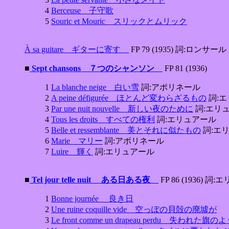
4
Berceuse 子守歌
5
Souric et Mouric スリックとムリック
À sa guitare ギターに寄す
FP 79 (1935) 詞:ロンサール
■
Sept chansons ７つのシャンソン
FP 81 (1936)
1
La blanche neige 白い雪
詞:アポリネール
2
A peine défigurée ほとんど変わらざるもの
詞:
3
Par une nuit nouvelle 新しい夜のために
詞:エリ
4
Tous les droits すべての権利
詞:エリュアール
5
Belle et ressemblante 美とそれに似たもの
詞:エ
6
Marie マリー
詞:アポリネール
7
Luire 輝く
詞:エリュアール
■
Tel jour telle nuit ある日ある夜
FP 86 (1936) 詞
1
Bonne journée 良き日
2
Une ruine coquille vide 空っぽの貝殻の廃墟が
3
Le front comme un drapeau perdu 失われ