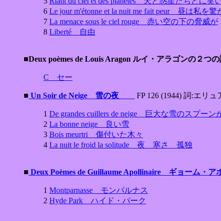
5
Riant du ciel et des planètes 天と惑星たちと
6
Le jour m'étonne et la nuit me fait p
7
La menace sous le ciel rouge 赤い空の下の脅威が
8
Liberté 自由
■Deux poèmes de Louis Aragon ルイ・アラゴンの２
C セー
■
Un Soir de Neige 雪の夜
FP 126 (1944) 詞:エ
1
De grandes cuillers de neige 巨大な雪のスプーン
2
La bonne neige 良い雪
3
Bois meurtri 傷付いた木々
4
La nuit le froid la solitude 夜 寒さ 孤独
■
Deux Poèmes de Guillaume Apollinaire 
1
Montparnasse モンパルナス
2
Hyde Park ハイド・パーク