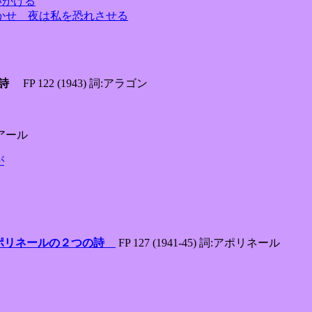
に笑いかける
eur 昼は私を驚かせ 夜は私を恐れさせる
つの詩
FP 122 (1943) 詞:アラゴン
リュアール
が
ギョーム・アポリネールの２つの詩
FP 127 (1941-45) 詞:アポリネール