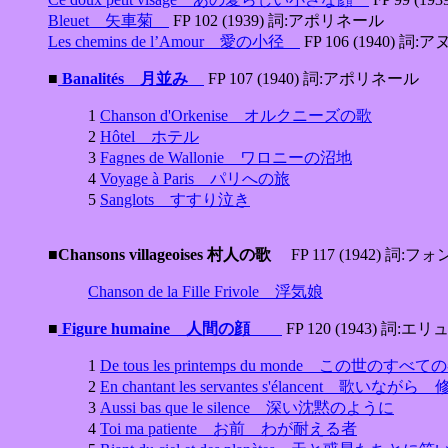
Bleuet 矢車菊
FP 102 (1939) 詞:アポリネール
Les chemins de l’Amour 愛の小径
FP 106 (1940) 詞:
■
Banalités 月並み
FP 107 (1940) 詞:アポリネール
1
Chanson d'Orkenise オルクニーズの歌
2
Hôtel ホテル
3
Fagnes de Wallonie ワロニーの沼地
4
Voyage à Paris パリへの旅
5
Sanglots すすり泣き
■Chansons villageoises 村人の歌
FP 117 (1942) 詞:
Chanson de la Fille Frivole 浮気娘
■
Figure humaine 人間の顔
FP 120 (1943) 詞:
1
De tous les printemps du monde この世のす
2
En chantant les servantes s'élancen
3
Aussi bas que le silence 深い沈黙のように
4
Toi ma patiente お前 わが耐える者