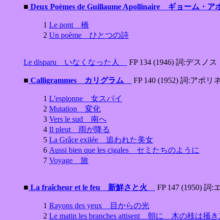
■
Deux Poèmes de Guillaume Apollinaire 
1
Le pont 橋
2
Un poème ひとつの詩
Le disparu いなくなった人
FP 134 (1946) 詞:デスノス
■
Calligrammes カリグラム
FP 140 (1952) 詞:アポ
1
L'espionne 女スパイ
2
Mutation 変化
3
Vers le sud 南へ
4
Il pleut 雨が降る
5
La Grâce exilée 追われた美女
6
Aussi bien que les cigales セミたちのように
7
Voyage 旅
■
La fraîcheur et le feu 新鮮さと火
FP 147 (1950)
1
Rayons des yeux 目からの光
2
Le matin les branches attisent 朝に 木の枝は