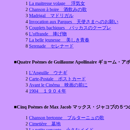
1
La maitresse volage 浮気女
2
Chanson à boire 酒飲みの歌
3
Madrigal マドリガル
4
Invocation aux Parques 天使さまへのお願い
5
Couplets bachiques バッカスのクープレ
6
L'offrande 捧げ物
7
La belle jeunesse 美しき青春
8
Serenade セレナード
■Quatre Poèmes de Guillaume Apollinaire
1
L'Anguille ウナギ
2
Carte-Postale ポストカード
3
Avant le Cinéma 映画の前に
4
1904 １９０４年
■Cinq Poèmes de Max Jacob マックス・ジャコブの５
1
Chanson bretonne ブルターニュの歌
2
Cimetière 墓地
3
La petite servante 小さなメイド