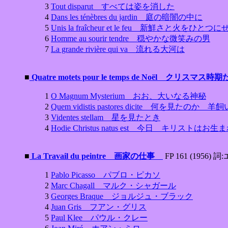
3
Tout disparut すべては姿を消した
4
Dans les ténèbres du jardin 庭の暗闇の中に
5
Unis la fraîcheur et le feu 新鮮さと火をひとつ
6
Homme au sourir tendre 穏やかな微笑みの男
7
La grande rivière qui va 流れる大河は
■
Quatre motets pour le temps de Noël ク
1
O Magnum Mysterium おお、大いなる神秘
2
Quem vidistis pastores dicite 何を見た
3
Videntes stellam 星を見たとき
4
Hodie Christus natus est 今日 キリストは
■
La Travail du peintre 画家の仕事
FP 161 (1956)
1
Pablo Picasso パブロ・ピカソ
2
Marc Chagall マルク・シャガール
3
Georges Braque ジョルジュ・ブラック
4
Juan Gris フアン・グリス
5
Paul Klee パウル・クレー