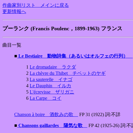
作曲家別リスト メインに戻る
更新情報へ
プーランク (Francis Poulenc，1899-1963) フランス
曲目一覧
■
Le Bestiaire 動物詩集（あるいはオルフェの行列）
1
Le dromadaire ラクダ
2
La chèvre du Thibet チベットのヤギ
3
La sauterelle イナゴ
4
Le Dauphin イルカ
5
L'écrevisse ザリガニ
6
La Carpe コイ
Chanson à boire 酒飲みの歌
FP 31 (1922) 詞:不詳
■
Chansons gaillardes 陽気な歌
FP 42 (1925-26) 詞: