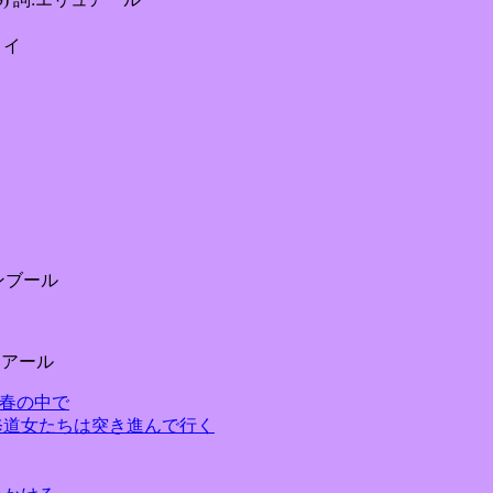
アヌイ
フォンブール
エリュアール
べての春の中で
t 歌いながら 修道女たちは突き進んで行く