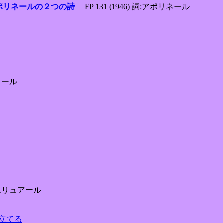
ギョーム・アポリネールの２つの詩
FP 131 (1946) 詞:アポリネール
リネール
 詞:エリュアール
掻き立てる