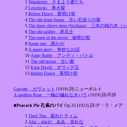
1
Wanderers さまよう者たち
2
Lovelocks 巻き髪
3
Before Dawn 夜明け前
4
The old stone house 古い石造りの家
5
The three cherry trees (Siciliana) 三本の
6
The old soldier 老兵士
7
The song of the secret 秘密の歌
8
Some one 誰かが
9
A queer story 奇妙なお話
10
Andy Battle アンディ・バトル
11
The old house 古い家
12
King David ダヴィデ王
13
Before Dawn 夜明け前
Gavotte ガヴォット
(1919) 詞:ニューボルト
A spotless Rose 一輪の穢れなきバラ
(1919) 詞:不詳
■Peacock Pie 孔雀のパイ
Op.33 (1923) 詞:デ・ラ・メア
1
Tired Tim 疲れたティム
2
Alas，alack! ああ 哀れな