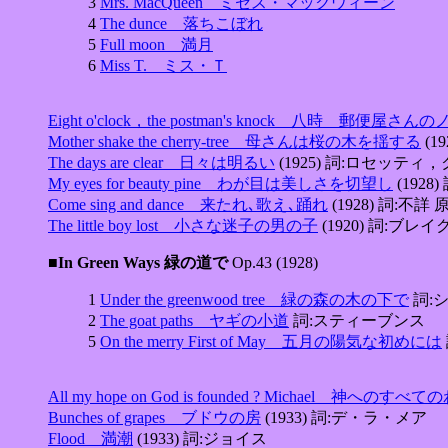
3
Mrs. MacQueen ミセス・マックウィーン
4
The dunce 落ちこぼれ
5
Full moon 満月
6
Miss T. ミス・Ｔ
Eight o'clock，the postman's knock 八時 郵便屋さん
Mother shake the cherry-tree 母さんは桜の木を揺する
(1
The days are clear 日々は明るい
(1925) 詞:ロセッテ
My eyes for beauty pine わが目は美しさを切望し
(1928
Come sing and dance 来たれ､歌え､踊れ
(1928) 詞:不詳 原詩
The little boy lost 小さな迷子の男の子
(1920) 詞:ブレイ
■In Green Ways 緑の道で
Op.43 (1928)
1
Under the greenwood tree 緑の森の木の下で
詞:
2
The goat paths ヤギの小道
詞:スティーブンス
5
On the merry First of May 五月の陽気な初めには
All my hope on God is founded ? Micha
Bunches of grapes ブドウの房
(1933) 詞:デ・ラ・メア
Flood 満潮
(1933) 詞:ジョイス