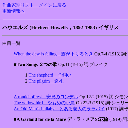
作曲家別リスト メインに戻る
更新情報へ
ハウエルズ (Herbert Howells，1892-1983) イギリス
曲目一覧
When the dew is falling 露が下りるとき
Op.7-4 (1913
■Two Songs ２つの歌
Op.11 (1915) 詞:ブレイク
1
The shepherd 羊飼い
2
The pilgrim 巡礼
A rondel of rest 安息のロンデル
Op.12-2 (1915) 詞:シモ
The widow bird やもめの小鳥
Op.22-3 (1915) 詞:シェリ
An Old Man's Lullaby とある老人のララバイ
(1917) 
■A Garland for de la Mare デ・ラ・メアの花輪
(1919)