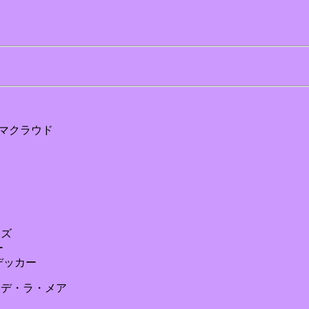
) 詞:マクラウド
ンズ
ー
詞:デッカー
 詞:デ・ラ・メア