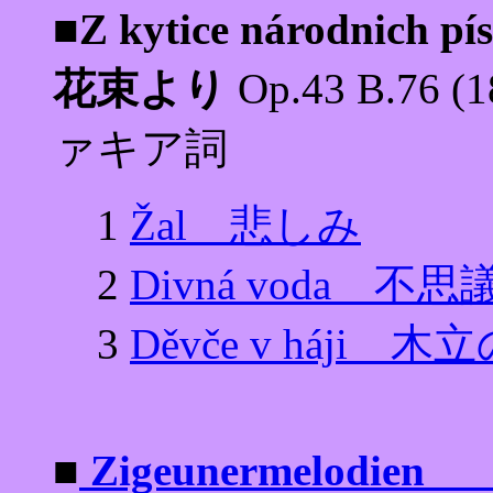
■Z kytice národnich
花束より
Op.43 B.7
ァキア詞
1
Žal 悲しみ
2
Divná voda 不
3
Děvče v háji
■
Zigeunermelodien