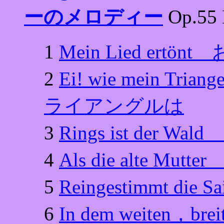
ーのメロディー
Op.55
1
Mein Lied er
2
Ei! wie mein 
ライアングルは
3
Rings ist der 
4
Als die alte Mu
5
Reingestimmt d
6
In dem weiten，bre