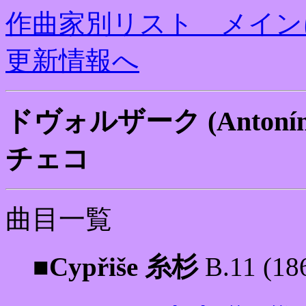
作曲家別リスト メイン
更新情報へ
ドヴォルザーク (Antonín Le
チェコ
曲目一覧
■Cypřiše 糸杉
B.11 (