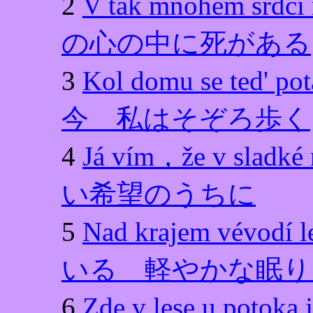
2
V tak mnohém s
の心の中に死がある
3
Kol domu se t
今 私はそぞろ歩く
4
Já vím，že v sl
い希望のうちに
5
Nad krajem vévo
いる 軽やかな眠り
6
Zde v lese u 