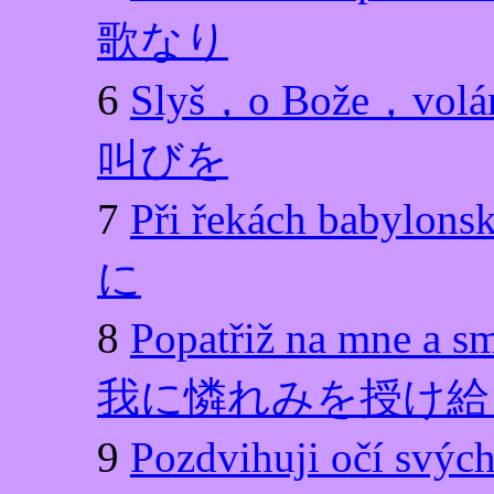
歌なり
6
Slyš，o Bože，
叫びを
7
Při řekách ba
に
8
Popatřiž na mne 
我に憐れみを授け給
9
Pozdvihuji očí