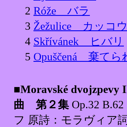
2
Róže バラ
3
Žežulice カッコ
4
Skřívánek ヒバリ
5
Opuščená 棄て
■Moravské dvojzpe
曲 第２集
Op.32 B.
フ 原詩：モラヴィア