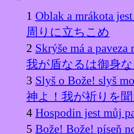
1
Oblak a mrákota
周りに立ちこめ
2
Skrýše má a pa
我が盾なるは御身な
3
Slyš o Bože! sl
神よ！我が祈りを聞
4
Hospodin jest 
5
Bože! Bože! p