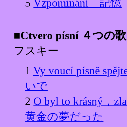
5
Vzpomínání 記憶
■Ctvero písní ４つの
フスキー
1
Vy voucí písn
いで
2
O byl to krásn
黄金の夢だった