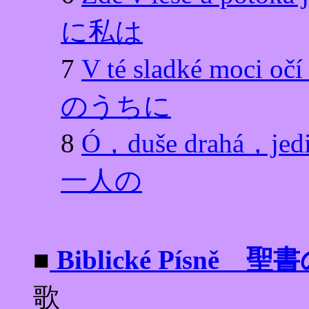
に私は
7
V té sladké mo
のうちに
8
Ó，duše drahá
一人の
■
Biblické Písně 聖
歌