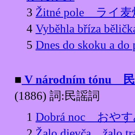
3
Žitné pole ライ
4
Vyběhla bříza
5
Dnes do skoku 
■
V národním tón
(1886) 詞:民謡詞
1
Dobrá noc おや
2
Žalo dievča，žal