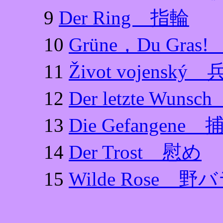
9
Der Ring 指輪
10
Grüne，Du Gr
11
Život vojens
12
Der letzte Wu
13
Die Gefange
14
Der Trost 慰め
15
Wilde Rose 野