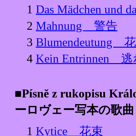
1
Das Mädchen und
2
Mahnung 警告
3
Blumendeutung
4
Kein Entrinne
■Písně z rukopisu 
ーロヴェー写本の歌曲
1
Kytice 花束