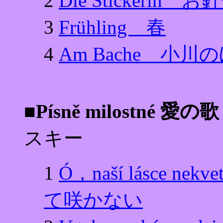
2
Die Stickerin お
3
Frühling 春
4
Am Bache 小川
■Písně milostné 愛の歌
スキー
1
Ó，naší lásce
て咲かない