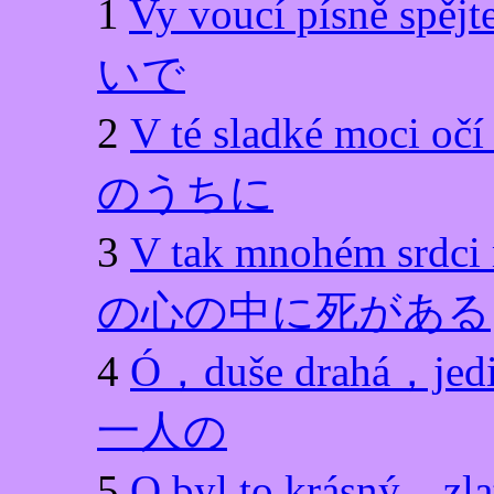
1
Vy voucí písn
いで
2
V té sladké mo
のうちに
3
V tak mnohém s
の心の中に死がある
4
Ó，duše drahá
一人の
5
O byl to krásn