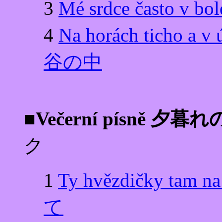
3
Mé srdce často
4
Na horách ticho
谷の中
■Večerní písně 夕暮
ク
1
Ty hvězdičky 
て