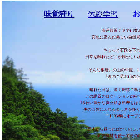
味覚狩り
体験学習
海岸線近くまで山並
変化に富んだ美しい自然
ちょっと石段を下
日常を離れたどこか懐かしい
そんな根府川の山の中腹、1.
『きのこ苑お山の
晴れた日は、遠く房総半島
この絶景のロケーションの中
味わい豊かな炭火焼き料理をは
生の自然にふれる楽しさを多
1993年にオー
原木から採ったばかりのし
旬の食材を使ってその